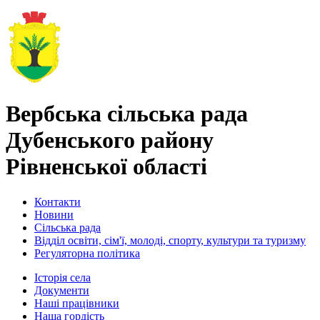
Вербська сільська рада
Дубенського району
Рівненської області
Контакти
Новини
Сільська рада
Відділ освіти, сім'ї, молоді, спорту, культури та туризму
Регуляторна політика
Історія села
Документи
Наші працівники
Наша гордість