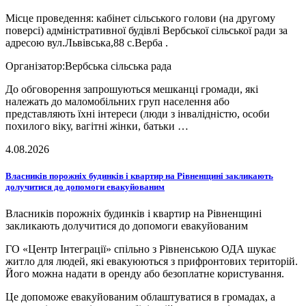
Місце проведення: кабінет сільського голови (на другому
поверсі) адміністративної будівлі Вербської сільської ради за
адресою вул.Львівська,88 с.Верба .
Організатор:Вербська сільська рада
До обговорення запрошуються мешканці громади, які
належать до маломобільних груп населення або
представляють їхні інтереси (люди з інвалідністю, особи
похилого віку, вагітні жінки, батьки …
4.08.2026
Власників порожніх будинків і квартир на Рівненщині закликають
долучитися до допомоги евакуйованим
Власників порожніх будинків і квартир на Рівненщині
закликають долучитися до допомоги евакуйованим
ГО «Центр Інтеграції» спільно з Рівненською ОДА шукає
житло для людей, які евакуюються з прифронтових територій.
Його можна надати в оренду або безоплатне користування.
Це допоможе евакуйованим облаштуватися в громадах, а