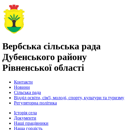
Вербська сільська рада
Дубенського району
Рівненської області
Контакти
Новини
Сільська рада
Відділ освіти, сім'ї, молоді, спорту, культури та туризму
Регуляторна політика
Історія села
Документи
Наші працівники
Наша гордість